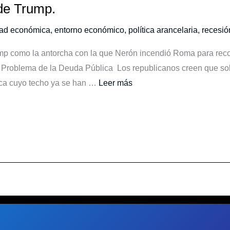
de Trump.
dad económica
,
entorno económico
,
política arancelaria
,
recesi
 como la antorcha con la que Nerón incendió Roma para recon
l Problema de la Deuda Pública Los republicanos creen que so
ca cuyo techo ya se han …
Leer más