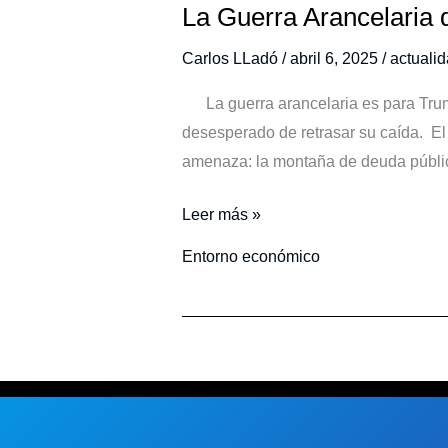
La Guerra Arancelaria 
La
Guerra
Carlos LLadó
/
abril 6, 2025
/
actuali
Arancelaria
de
La guerra arancelaria es para Trump
Trump.
desesperado de retrasar su caída. E
amenaza: la montaña de deuda públi
Leer más »
Entorno económico