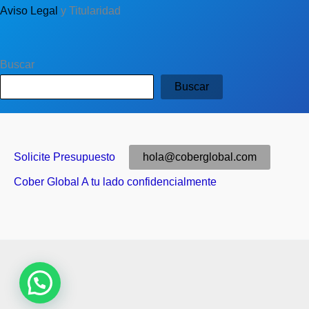
Aviso Legal
y Titularidad
Buscar
Buscar
Solicite Presupuesto
hola@coberglobal.com
Cober Global A tu lado confidencialmente