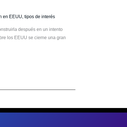
ón en EEUU
,
tipos de interés
struirla después en un intento
bre los EEUU se cierne una gran